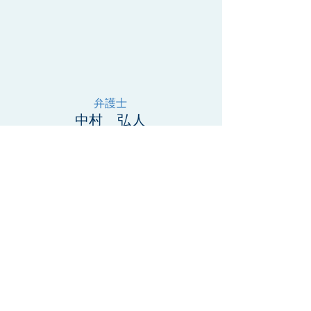
弁護士
​中村 弘人
協力弁護士（別事務
所）
愛知県弁護士会所属
愛知大学法学部卒業
企業、司法書士事務所等に勤
務
南山大学大学院ビジネス研究
科修了
名城大学法科大学院卒業
司法試験合格
司法修習終了
東京の弁護士法人に勤務