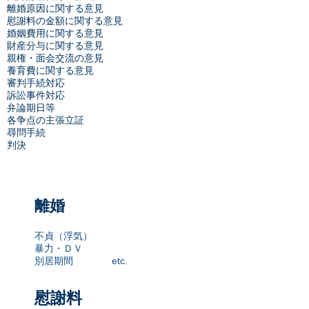
離婚原因に関する意見
慰謝料の金額に関する意見
婚姻費用に関する意見
財産分与に関する意見
親権・面会交流の意見
養育費に関する意見
審判手続対応
訴訟事件対応
弁論期日等
各争点の主張立証
​尋問手続
​判決
離婚
不貞（浮気）
暴力・ＤＶ
別居期間
etc.
慰謝料